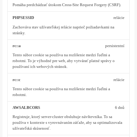
Pomáha predchádzať útokom Cross-Site Request Forgery (CSRF).
PHPSESSID
relácie
Zachováva stav užívateľskej relácie naprieč požiadavkami na
stránky.
rc::a
persistentní
Tento súbor cookie sa používa na rozlíšenie medzi ľuďmi a
robotmi. To je výhodné pre web, aby vytvárať platné správy o
používaní ich webových stránok.
rc::c
relácie
Tento súbor cookie sa používa na rozlíšenie medzi ľuďmi a
robotmi.
AWSALBCORS
6 dnů
Registruje, ktorý server-cluster obsluhuje návštevníka. To sa
používa v kontexte s vyrovnávaním záťaže, aby sa optimalizovala
užívateľská skúsenosť.