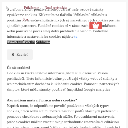
Prihlásenie
Nová registrácia
S cieľom uľahčiť používateľom používať naše webové stránky
využívame cookies. Kliknutím na tlačidlo "Súhlasím" súhlasíte s
0 ks
použitím preferenčných, štatistických aj marketingových cookies pre nás
aj našich partnerov. Funkčné cookies sú v rámci zachovania funkčnosti
webu používané počas celej doby prehliadania webom. Podrobné
informácie a nastavenia ku cookies nájdete
tu
.
Odmietnuť všetko
Súhlasím
Zavrieť
Čo sú cookies?
Cookies sú krátke textové informácie, ktoré sú uložené vo Vašom
prehliadači. Tieto informácie bežne používajú všetky webové stránky a
ich prechádzaním dochádza k ukladaniu cookies. Pomocou partnerských
skriptov, ktoré môžu stránky používať (napríklad Google analytics
Ako môžem nastaviť prácu webu s cookies?
Napriek tomu, že odporúčame povoliť používanie všetkých typov
cookies, prácu webu s nimi môžete nastaviť podľa vlastných preferencií
pomocou checkboxov zobrazených nižšie. Po odsúhlasení nastavenia
práce s cookies môžete zmeniť svoje rozhodnutie zmazaním či editáciou
cookies priamo v nastavení Vášho prehliadača. Podrobnejšie informácie k