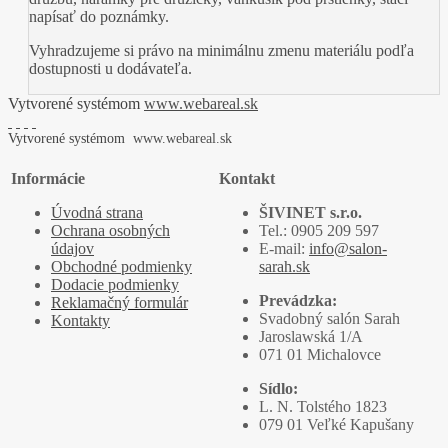
napísať do poznámky.
Vyhradzujeme si právo na minimálnu zmenu materiálu podľa
dostupnosti u dodávateľa.
Vytvorené systémom
www.webareal.sk
Vytvorené systémom
www.webareal.sk
Informácie
Kontakt
Úvodná strana
ŠIVINET s.r.o.
Ochrana osobných
Tel.: 0905 209 597
údajov
E-mail:
info@salon-
Obchodné podmienky
sarah.sk
Dodacie podmienky
Prevádzka:
Reklamačný formulár
Svadobný salón Sarah
Kontakty
Jaroslawská 1/A
071 01 Michalovce
Sídlo:
L. N. Tolstého 1823
079 01 Veľké Kapušany