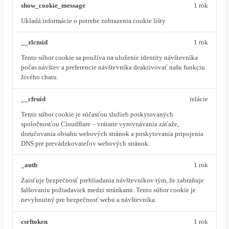
show_cookie_message
1 rok
Ukladá informácie o potrebe zobrazenia cookie lišty
__zlcmid
1 rok
Tento súbor cookie sa používa na uloženie identity návštevníka
počas návštev a preferencie návštevníka deaktivovať našu funkciu
živého chatu.
__cfruid
relácie
Tento súbor cookie je súčasťou služieb poskytovaných
spoločnosťou Cloudflare – vrátane vyrovnávania záťaže,
doručovania obsahu webových stránok a poskytovania pripojenia
DNS pre prevádzkovateľov webových stránok.
_auth
1 rok
Zaisťuje bezpečnosť prehliadania návštevníkov tým, že zabraňuje
falšovaniu požiadaviek medzi stránkami. Tento súbor cookie je
nevyhnutný pre bezpečnosť webu a návštevníka.
csrftoken
1 rok