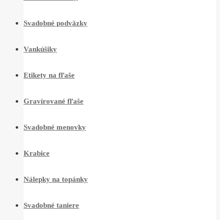
Svadobné podväzky
Vankúšiky
Etikety na fľaše
Gravírované fľaše
Svadobné menovky
Krabice
Nálepky na topánky
Svadobné taniere