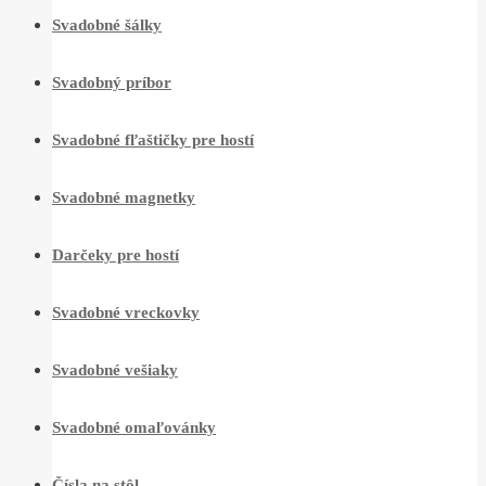
Svadobné šálky
Svadobný príbor
Svadobné fľaštičky pre hostí
Svadobné magnetky
Darčeky pre hostí
Svadobné vreckovky
Svadobné vešiaky
Svadobné omaľovánky
Čísla na stôl