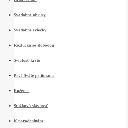
Svadobné obrusy
Svadobné sviečky
Rozlúčka so slobodou
Sviatosť krstu
Prvé Sväté prijímanie
Ružence
Stužková slávnosť
K narodeninám