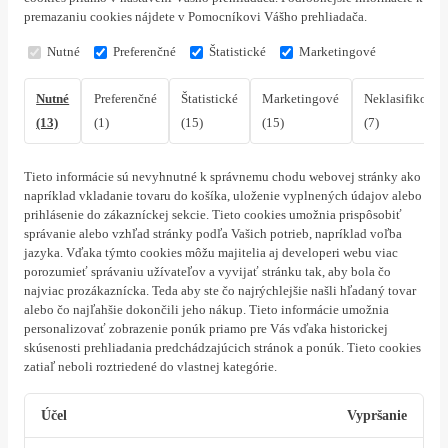
premazaniu cookies nájdete v Pomocníkovi Vášho prehliadača.
Nutné
Preferenčné
Štatistické
Marketingové
Nutné
Preferenčné
Štatistické
Marketingové
Neklasifikovan
(13)
(1)
(15)
(15)
(7)
Tieto informácie sú nevyhnutné k správnemu chodu webovej stránky ako
napríklad vkladanie tovaru do košíka, uloženie vyplnených údajov alebo
prihlásenie do zákazníckej sekcie.
Tieto cookies umožnia prispôsobiť
správanie alebo vzhľad stránky podľa Vašich potrieb, napríklad voľba
jazyka.
Vďaka týmto cookies môžu majitelia aj developeri webu viac
porozumieť správaniu užívateľov a vyvijať stránku tak, aby bola čo
najviac prozákaznícka. Teda aby ste čo najrýchlejšie našli hľadaný tovar
alebo čo najľahšie dokončili jeho nákup.
Tieto informácie umožnia
personalizovať zobrazenie ponúk priamo pre Vás vďaka historickej
skúsenosti prehliadania predchádzajúcich stránok a ponúk.
Tieto cookies
zatiaľ neboli roztriedené do vlastnej kategórie.
Účel
Vypršanie