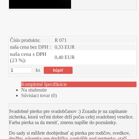
Číslo produktu:
R 071
naša cena bez DPH :
0,33 EUR
naša cena s DPH
0,40 EUR
(23 %):
ks
Kompletné špecifikácie
Na stiahnutie
Súvisiaci tovar (0)
Svadobné pierko pre svadobčanov :) Zozadu je na zapínanie
zicherka, ktorá veľmi dobre drží počas celej svadobnej veselice.
Farba pierka sa da meniť, zmenu napíšte do poznámky.
Do sady si môžete doobjednať aj pierka pre rodičov, svedkov,
družbu, náramky pre družičky, vankúšik pod prstienky, stačí