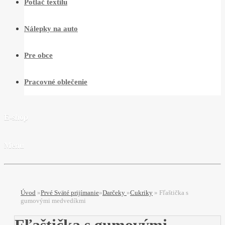
Potlač textilu
Nálepky na auto
Pre obce
Pracovné oblečenie
E-shop
Menu
Úvod
»
Prvé Sväté prijímanie
»
Darčeky
»
Cukriky
»
Fľaštička s
gumovými medvedíkmi