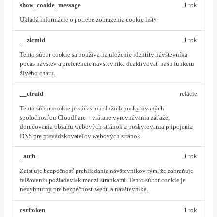
show_cookie_message
1 rok
Ukladá informácie o potrebe zobrazenia cookie lišty
__zlcmid
1 rok
Tento súbor cookie sa používa na uloženie identity návštevníka
počas návštev a preferencie návštevníka deaktivovať našu funkciu
živého chatu.
__cfruid
relácie
Tento súbor cookie je súčasťou služieb poskytovaných
spoločnosťou Cloudflare – vrátane vyrovnávania záťaže,
doručovania obsahu webových stránok a poskytovania pripojenia
DNS pre prevádzkovateľov webových stránok.
_auth
1 rok
Zaisťuje bezpečnosť prehliadania návštevníkov tým, že zabraňuje
falšovaniu požiadaviek medzi stránkami. Tento súbor cookie je
nevyhnutný pre bezpečnosť webu a návštevníka.
csrftoken
1 rok