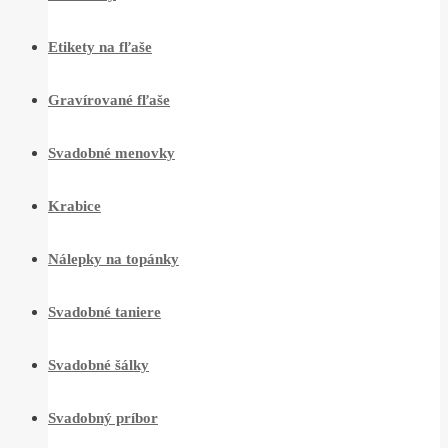
Etikety na fľaše
Gravírované fľaše
Svadobné menovky
Krabice
Nálepky na topánky
Svadobné taniere
Svadobné šálky
Svadobný príbor