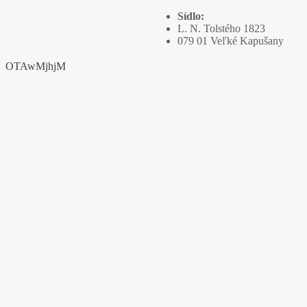
Sídlo:
L. N. Tolstého 1823
079 01 Veľké Kapušany
OTAwMjhjM