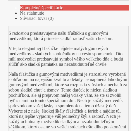
Kompletné špecifikácie
Na stiahnutie
Súvisiaci tovar (0)
S radosťou predstavujeme našu fľaštičku s gumovými
medvedíkmi, ktorá prinesie sladkú radosť vašim hosťom.
V tejto elegantnej fľaštičke nájdete malých gumových
medvedíkov - sladkých spoločníkov na cestu spomienok. Títo
milí medvedíci predstavujú symbol vášho veľkého dňa a budú
slúžiť ako sladká pamiatka na nezabudnuteľné chvíle.
Naša fľaštička s gumovými medvedíkmi je starostlivo vyrobená
s ohľadom na najvyššiu kvalitu a detaily. Je naplnená lahodnými
gumovými medvedíkmi, ktoré sa rozpustia v ústach a nechajú za
sebou sladkú chuť a úsmev. Tento darček je nielen sladkou
pochúťkou, ale aj prejavom našej vďaky vám, že ste si zvolili
byť s nami na tomto špeciálnom dni. Nech je každý medvedík
sprievodcom vašej lásky a spomienok na tento úžasný deň.
Vyberte si z našej širokej škály fľaštičiek a farieb a nájdite tú,
ktorá najlepšie vyjadruje váš jedinečný štýl a radosť. Nech je
každý ochutnaný medvedík sladkým a nezabudnuteľným
zážitkom, ktorý ostane vo vašich srdciach ešte dlho po skončení