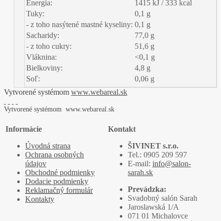
Energia:
1415 kJ / 333 kcal
Tuky:
0,1 g
- z toho nasýtené mastné kyseliny:
0,1 g
Sacharidy:
77,0 g
- z toho cukry:
51,6 g
Vláknina:
<0,1 g
Bielkoviny:
4,8 g
Soľ:
0,06 g
Vytvorené systémom
www.webareal.sk
Vytvorené systémom
www.webareal.sk
Informácie
Kontakt
Úvodná strana
ŠIVINET s.r.o.
Ochrana osobných
Tel.: 0905 209 597
údajov
E-mail:
info@salon-
Obchodné podmienky
sarah.sk
Dodacie podmienky
Prevádzka:
Reklamačný formulár
Svadobný salón Sarah
Kontakty
Jaroslawská 1/A
071 01 Michalovce