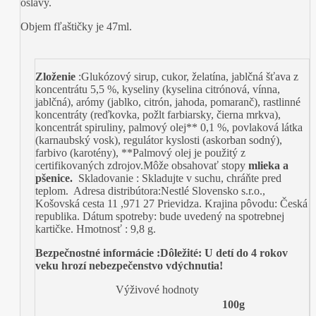
oslavy.
Objem fľaštičky je 47ml.
Zloženie
:Glukózový sirup, cukor, želatína, jablčná šťava z
koncentrátu 5,5 %, kyseliny (kyselina citrónová, vínna,
jablčná), arómy (jablko, citrón, jahoda, pomaranč), rastlinné
koncentráty (reďkovka, požlt farbiarsky, čierna mrkva),
koncentrát spiruliny, palmový olej** 0,1 %, povlaková látka
(karnaubský vosk), regulátor kyslosti (askorban sodný),
farbivo (karotény), **Palmový olej je použitý z
certifikovaných zdrojov.
Môže obsahovať stopy
mlieka a
pšenice.
Skladovanie : Skladujte v suchu, chráňte pred
teplom. Adresa distribútora:Nestlé Slovensko s.r.o.,
Košovská cesta 11 ,971 27 Prievidza. Krajina pôvodu: Česká
republika. Dátum spotreby: bude uvedený na spotrebnej
kartičke. Hmotnosť : 9,8 g.
Bezpečnostné informácie :Dôležité: U detí do 4 rokov
veku hrozí nebezpečenstvo vdýchnutia!
Výživové hodnoty
100g