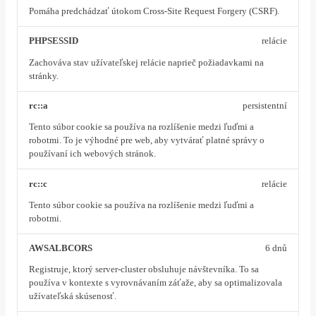
Pomáha predchádzať útokom Cross-Site Request Forgery (CSRF).
PHPSESSID
relácie
Zachováva stav užívateľskej relácie naprieč požiadavkami na
stránky.
rc::a
persistentní
Tento súbor cookie sa používa na rozlíšenie medzi ľuďmi a
robotmi. To je výhodné pre web, aby vytvárať platné správy o
používaní ich webových stránok.
rc::c
relácie
Tento súbor cookie sa používa na rozlíšenie medzi ľuďmi a
robotmi.
AWSALBCORS
6 dnů
Registruje, ktorý server-cluster obsluhuje návštevníka. To sa
používa v kontexte s vyrovnávaním záťaže, aby sa optimalizovala
užívateľská skúsenosť.