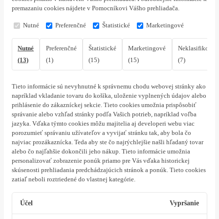
premazaniu cookies nájdete v Pomocníkovi Vášho prehliadača.
Nutné
Preferenčné
Štatistické
Marketingové
Nutné
Preferenčné
Štatistické
Marketingové
Neklasifikovan
(13)
(1)
(15)
(15)
(7)
Tieto informácie sú nevyhnutné k správnemu chodu webovej stránky ako
napríklad vkladanie tovaru do košíka, uloženie vyplnených údajov alebo
prihlásenie do zákazníckej sekcie.
Tieto cookies umožnia prispôsobiť
správanie alebo vzhľad stránky podľa Vašich potrieb, napríklad voľba
jazyka.
Vďaka týmto cookies môžu majitelia aj developeri webu viac
porozumieť správaniu užívateľov a vyvijať stránku tak, aby bola čo
najviac prozákaznícka. Teda aby ste čo najrýchlejšie našli hľadaný tovar
alebo čo najľahšie dokončili jeho nákup.
Tieto informácie umožnia
personalizovať zobrazenie ponúk priamo pre Vás vďaka historickej
skúsenosti prehliadania predchádzajúcich stránok a ponúk.
Tieto cookies
zatiaľ neboli roztriedené do vlastnej kategórie.
Účel
Vypršanie