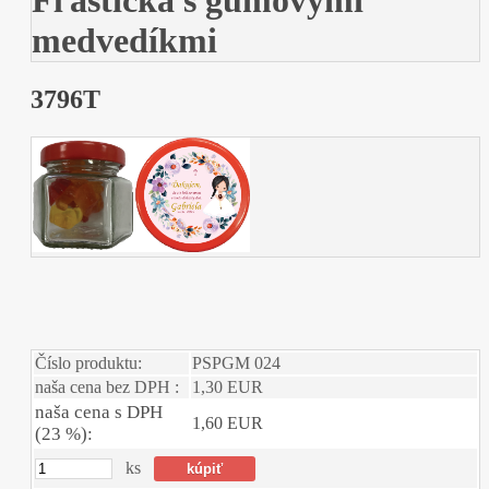
Fľaštička s gumovými
medvedíkmi
3796T
Číslo produktu:
PSPGM 024
naša cena bez DPH :
1,30 EUR
naša cena s DPH
1,60 EUR
(23 %):
ks