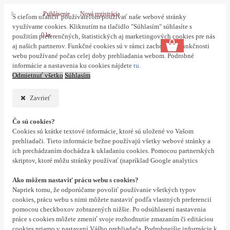
Prihlásenie
Nová registrácia
S cieľom uľahčiť používateľom používať naše webové stránky
využívame cookies. Kliknutím na tlačidlo "Súhlasím" súhlasíte s
0 ks
použitím preferenčných, štatistických aj marketingových cookies pre nás
aj našich partnerov. Funkčné cookies sú v rámci zachovania funkčnosti
webu používané počas celej doby prehliadania webom. Podrobné
informácie a nastavenia ku cookies nájdete
tu
.
Odmietnuť všetko
Súhlasím
Zavrieť
Čo sú cookies?
Cookies sú krátke textové informácie, ktoré sú uložené vo Vašom
prehliadači. Tieto informácie bežne používajú všetky webové stránky a
ich prechádzaním dochádza k ukladaniu cookies. Pomocou partnerských
skriptov, ktoré môžu stránky používať (napríklad Google analytics
Ako môžem nastaviť prácu webu s cookies?
Napriek tomu, že odporúčame povoliť používanie všetkých typov
cookies, prácu webu s nimi môžete nastaviť podľa vlastných preferencií
pomocou checkboxov zobrazených nižšie. Po odsúhlasení nastavenia
práce s cookies môžete zmeniť svoje rozhodnutie zmazaním či editáciou
cookies priamo v nastavení Vášho prehliadača. Podrobnejšie informácie k